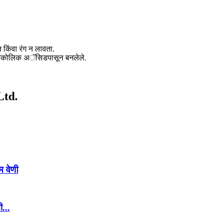
त किंवा रंग न लावता.
लायकोलिक अॅसिडपासून बनलेले.
Ltd.
म वेणी
...