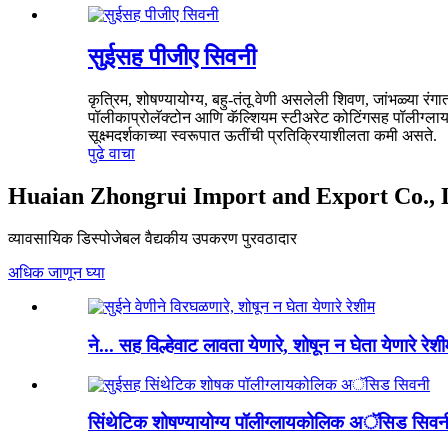
सुईसह पीजीए सिवनी
कृत्रिम, शोषण्यायोग्य, बहु-तंतू वेणी असलेली शिवण, जांभळ्या रंगा
पॉलीकाप्रोलॅक्टोन आणि कॅल्शियम स्टीअरेट कोटिंगसह पॉलीग्
सूक्ष्मदर्शकाच्या स्वरूपात ऊतींची प्रतिक्रियाशीलता कमी असते.
पुढे वाचा
Huaian Zhongrui Import and Export Co., 
व्यावसायिक डिस्पोजेबल वैद्यकीय उपकरण पुरवठादार
अधिक जाणून घ्या
ने... सह विल्हेवाट लावता येणारे, शोषून न घेता येणारे रेशी
सिंथेटिक शोषण्यायोग्य पॉलीग्लायकोलिक अॅसिड सिवनी