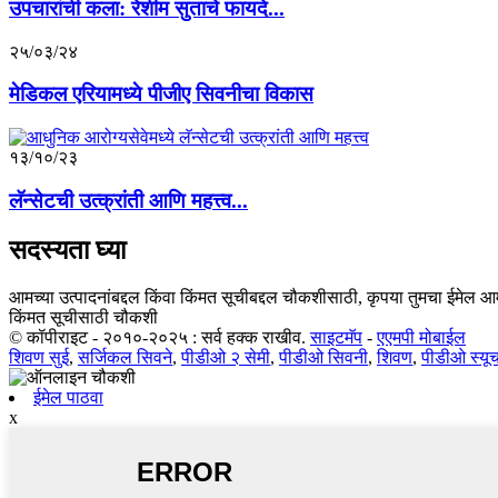
उपचारांची कला: रेशीम सुताचे फायदे...
२५/०३/२४
मेडिकल एरियामध्ये पीजीए सिवनीचा विकास
१३/१०/२३
लॅन्सेटची उत्क्रांती आणि महत्त्व...
सदस्यता घ्या
आमच्या उत्पादनांबद्दल किंवा किंमत सूचीबद्दल चौकशीसाठी, कृपया तुमचा ईमेल आम्
किंमत सूचीसाठी चौकशी
© कॉपीराइट - २०१०-२०२५ : सर्व हक्क राखीव.
साइटमॅप
-
एएमपी मोबाईल
शिवण सुई
,
सर्जिकल सिवने
,
पीडीओ २ सेमी
,
पीडीओ सिवनी
,
शिवण
,
पीडीओ स्यू
ईमेल पाठवा
x