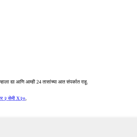
हाला द्या आणि आम्ही 24 तासांच्या आत संपर्कात राहू.
चर २ सेमी X२०
,