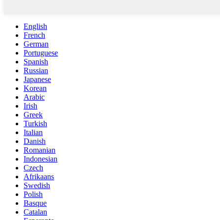
English
French
German
Portuguese
Spanish
Russian
Japanese
Korean
Arabic
Irish
Greek
Turkish
Italian
Danish
Romanian
Indonesian
Czech
Afrikaans
Swedish
Polish
Basque
Catalan